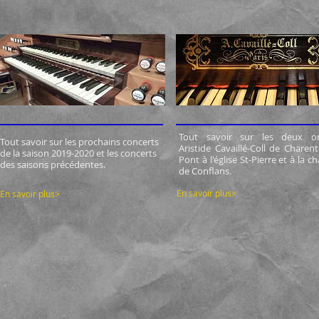
Tout savoir sur les deux o
Tout savoir sur les prochains concerts
Aristide Cavaillé-Coll de Charent
de la saison 2019-2020 et les concerts
Pont à l'église St-Pierre et à la c
des saisons précédentes
.
de Conflans
.
En savoir plus>
En savoir plus>